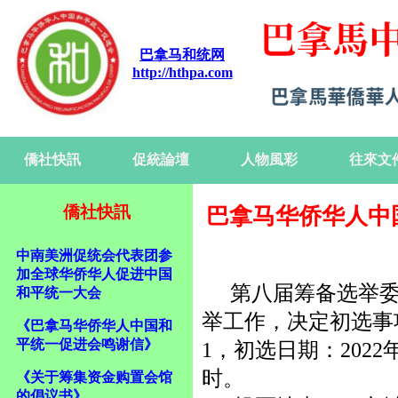
巴拿马和统网
http://hthpa.com
僑社快訊
促統論壇
人物風彩
往來文
僑社快訊
巴拿马华侨华人中
中南美洲促统会代表团参
加全球华侨华人促进中国
第八届筹备选举
和平统一大会
举工作，决定初选事
《巴拿马华侨华人中国和
平统一促进会鸣谢信》
1，初选日期：2022
时。
《关于筹集资金购置会馆
的倡议书》