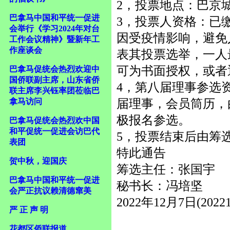
2，投票地点：巴京
巴拿马中国和平统一促进
3，投票人资格：已
会举行《学习2024年对台
因受疫情影响，避免
工作会议精神》暨新年工
作座谈会
表其投票选举，一人
可为书面授权，或者
巴拿马促统会热烈欢迎中
国侨联副主席，山东省侨
4，第八届理事参选
联主席李兴钰率团莅临巴
届理事，会员筒历，
拿马访问
极报名参选。
巴拿马促统会热烈欢中国
和平促统一促进会访巴代
5，投票结束后由筹
表团
特此通告
贺中秋，迎国庆
筹选主任：张国宇
巴拿马中国和平统一促进
秘书长：冯培坚
会严正抗议赖清德窜美
2022年12月7日(20221
严 正 声 明
花都区侨联报道