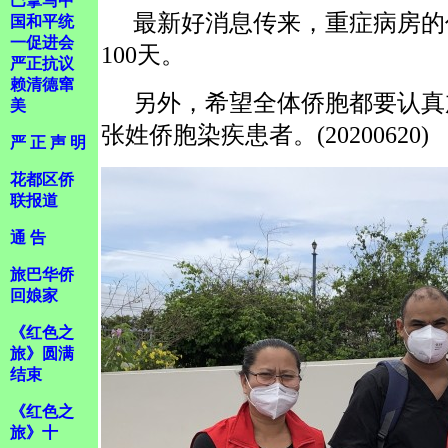
巴拿马中
最新好消息传来，重症病房的
国和平统
一促进会
100天。
严正抗议
赖清德窜
另外，希望全体侨胞都要认真
美
张姓侨胞染疾患者。(20200620)
严 正 声 明
花都区侨
联报道
通 告
旅巴华侨
回娘家
《红色之
旅》圆满
结束
《红色之
旅》十