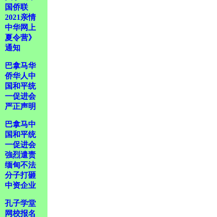
国侨联
2021亲情
中华网上
夏令营》
通知
巴拿马华
侨华人中
国和平统
一促进会
严正声明
巴拿马中
国和平统
一促进会
強烈遣责
缅甸不法
分子打砸
中资企业
孔子学堂
网校报名