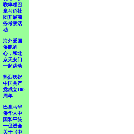
联率领巴
拿马侨社
团开展商
务考察活
动
海外爱国
侨胞的
心，和北
京天安门
一起跳动
热烈庆祝
中国共产
党成立100
周年
巴拿马华
侨华人中
国和平统
一促进会
关于《中