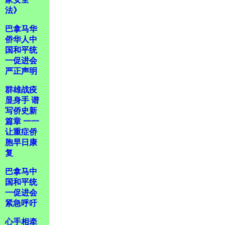
法》
巴拿马华
侨华人中
国和平统
一促进会
严正声明
群雄战疫
显身手 谱
写侨史新
篇章 一一
让重症侨
胞早日康
复
巴拿马中
国和平统
一促进会
紧急呼吁
心手相牵