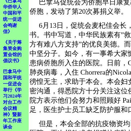
巴拿马促统会为侨胞早日康复
《巴拿马
华侨华人
侨胞，发动了第20次募捐义举。
中国和平
统一促进
6月13日，促统会麦杞佳会长
会鸣谢
信》
书。书中写道，中华民族素有”救
《关于筹
方有难八方支持”的优良美德。
集资金购
中坚分子。如今，有一事希大家
置会馆的
倡议书》
患病侨胞所入住的医院。日前，Ch
肺炎病毒，入住 Chorrera的Nicola
巴拿马中
国和平统
徬惶无主，求助于本会。本会妇
一促进会
密沟通，得悉院方十分关注这位
举行《学
习2024年
院方表示他们会努力和照顾好 Pa
对台工作
足，医生护士员工缺乏防护服和
会议精
神》暨新
年工作座
但是，本会全部的抗疫物资均
谈会