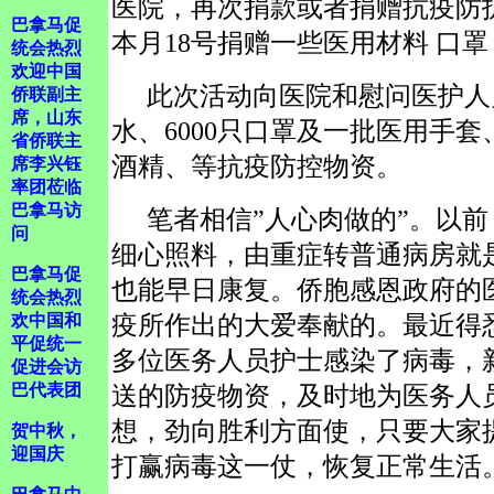
医院，再次捐款或者捐赠抗疫防
巴拿马促
本月18号捐赠一些医用材料 口罩
统会热烈
欢迎中国
此次活动向医院和慰问医护人
侨联副主
席，山东
水、6000只口罩及一批医用手
省侨联主
酒精、等抗疫防控物资。
席李兴钰
率团莅临
巴拿马访
笔者相信”人心肉做的”。以
问
细心照料，由重症转普通病房就
巴拿马促
也能早日康复。侨胞感恩政府的
统会热烈
疫所作出的大爱奉献的。最近得悉
欢中国和
平促统一
多位医务人员护士感染了病毒，新
促进会访
巴代表团
送的防疫物资，及时地为医务人
想，劲向胜利方面使，只要大家
贺中秋，
迎国庆
打赢病毒这一仗，恢复正常生活