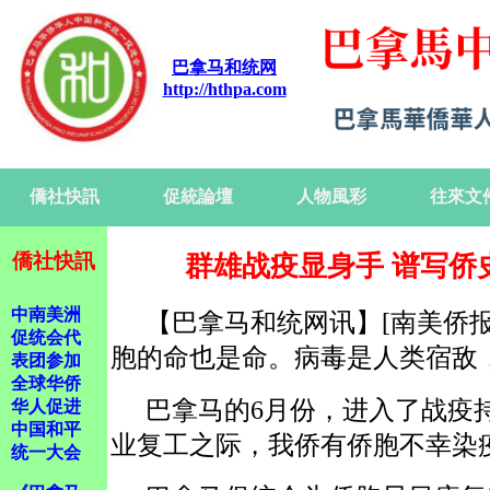
巴拿马和统网
http://hthpa.com
僑社快訊
促統論壇
人物風彩
往來文
僑社快訊
群雄战疫显身手 谱写侨
中南美洲
【巴拿马和统网讯】[南美侨
促统会代
胞的命也是命。病毒是人类宿敌
表团参加
全球华侨
巴拿马的6月份，进入了战疫
华人促进
中国和平
业复工之际，我侨有侨胞不幸染
统一大会