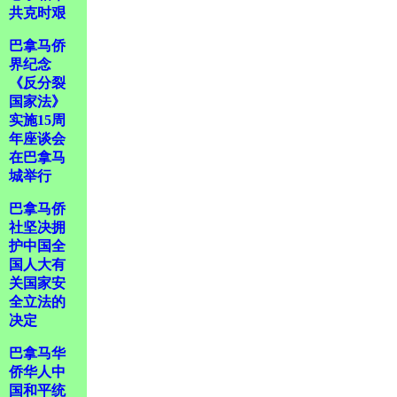
共克时艰
巴拿马侨
界纪念
《反分裂
国家法》
实施15周
年座谈会
在巴拿马
城举行
巴拿马侨
社坚决拥
护中国全
国人大有
关国家安
全立法的
决定
巴拿马华
侨华人中
国和平统