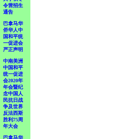
令营招生
通告
巴拿马华
侨华人中
国和平统
一促进会
严正声明
中南美洲
中国和平
统一促进
会2020年
年会暨纪
念中国人
民抗日战
争及世界
反法西斯
胜利75周
年大会
巴拿马华