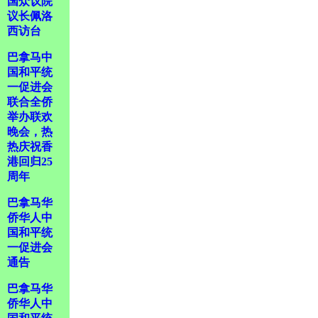
国众议院
议长佩洛
西访台
巴拿马中
国和平统
一促进会
联合全侨
举办联欢
晚会，热
热庆祝香
港回归25
周年
巴拿马华
侨华人中
国和平统
一促进会
通告
巴拿马华
侨华人中