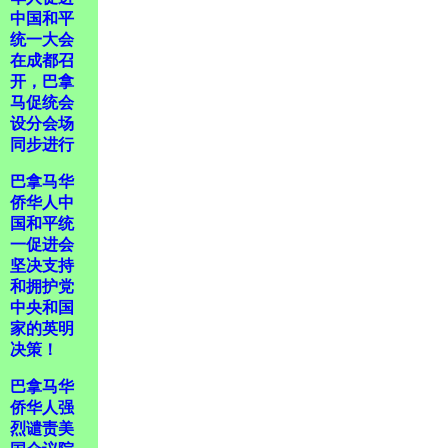
中国和平
统一大会
在成都召
开，巴拿
马促统会
设分会场
同步进行
巴拿马华
侨华人中
国和平统
一促进会
坚决支持
和拥护党
中央和国
家的英明
决策！
巴拿马华
侨华人强
烈谴责美