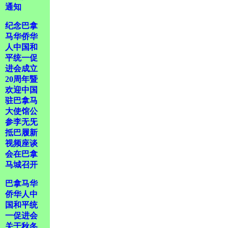
通知
纪念巴拿
马华侨华
人中国和
平统一促
进会成立
20周年暨
欢迎中国
驻巴拿马
大使馆公
参李无旡
抵巴履新
视频座谈
会在巴拿
马城召开
巴拿马华
侨华人中
国和平统
一促进会
关于秋冬