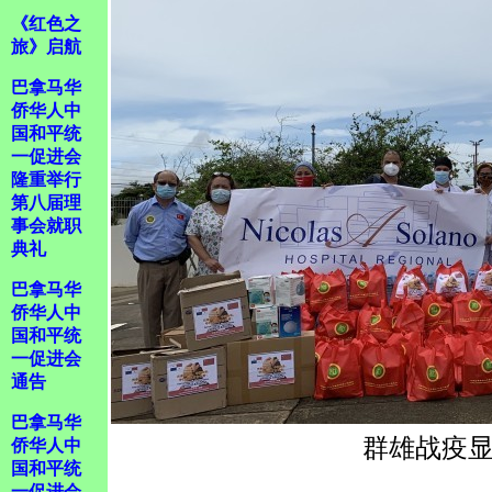
《红色之
旅》启航
巴拿马华
侨华人中
国和平统
一促进会
隆重举行
第八届理
事会就职
典礼
巴拿马华
侨华人中
国和平统
一促进会
通告
巴拿马华
群雄战疫显
侨华人中
国和平统
一促进会