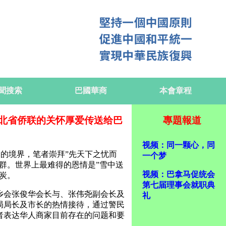
聞搜索
巴國華商
本會章程
北省侨联的关怀厚爱传送给巴
專題報道
视频：同一颗心，同
高的境界，笔者崇拜”先天下之忧而
一个梦
群。世界上最难得的恩情是”雪中送
视频：巴拿马促统会
炭。
第七届理事会就职典
同乡会张俊华会长与、张伟尧副会长及
礼
局局长及市长的热情接待，通过警民
者表达华人商家目前存在的问题和要