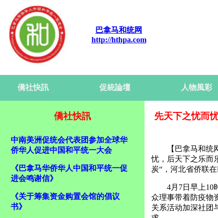
巴拿马和统网
http://hthpa.com
僑社快訊
促統論壇
人物風彩
僑社快訊
先天下之忧而忧
中南美洲促统会代表团参加全球华
【巴拿马和统
侨华人促进中国和平统一大会
忧，后天下之乐而
《巴拿马华侨华人中国和平统一促
炭“，河北省侨联
进会鸣谢信》
4月7日早上
《关于筹集资金购置会馆的倡议
众理事带着防疫物
书》
关系活动加深社团
求。