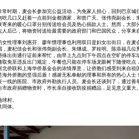
非常时期，麦会长参加完公益活动，为免家人担心，回到巴京城
匆吃几口又赶着一点前到金都酒家，和曾广天、张伟尧副会长，
联寄来的暖心口罩分别传送给会员及热心捐款人士。然而，大部
先人后己，将物资转送给最需要的政府部门和巴国民众，分享来
会的女性理事刘惠芬、廖年惯理事也利用双日是妇女出街日，在麦
眉，麦杞佳会长和张伟尧副会长、朱继成、罗桂明、陈添福几位
特殊出街通行证前来帮忙，由早上九点到下午四点在空旷的停车
随取免至违反出门规定，午餐也只能在停车场龙眼树下随便吃点
河北侨联和上海华侨基金会的浓情厚意，让侨胞们感受到来自祖
是海外侨胞的坚强后盾！感谢无私奉献的理事和所有的热心人士
疫一线的医院、市政府外勒执行人员。麦会长还谈到了，通过善
向市政府捐赠物资时，巿长亲自接收防疫捐赠品，足见意义重大
地球村。
共同体。