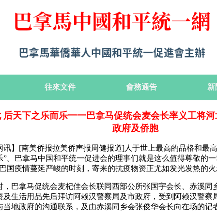
往來文件
會務通告
新
 后天下之乐而乐一一巴拿马促统会麦会长率义工将河
政府及侨胞
网讯】[南美侨报拉美侨声报周健报道]人于世上最高的品格和最
乐”。巴拿马中国和平统一促进会的理事们就是这么值得尊敬的一
在巴国疫情蔓延严峻的时刻，寄来的抗疫物资正尤如发光发热的火
10时，巴拿马促统会麦杞佳会长联同西部公所张国宇会长、赤溪
资及生活用品先后拜访阿赖汉警察局及市政府，受到阿赖汉警察
与当地政府的沟通联系，及由赤溪同乡会张俊华会长向在场的记