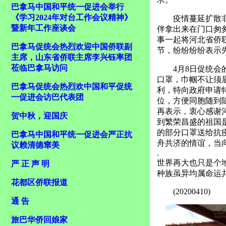
巴拿马中国和平统一促进会举行
《学习2024年对台工作会议精神》
疫情蔓延扩散
暨新年工作座谈会
伴拿出来在门口匆
事一起将河北省侨
巴拿马促统会热烈欢迎中国侨联副
节，纷纷纷纷表示
主席，山东省侨联主席李兴钰率团
莅临巴拿马访问
4月8日促统
口罩，巾帼不让须
巴拿马促统会热烈欢中国和平促统
利，特向政府申请
一促进会访巴代表团
位，方便同胞随到
再表示，衷心感谢
贺中秋，迎国庆
到繁荣昌盛的祖国
的部分口罩送给抗
巴拿马中国和平统一促进会严正抗
舟共济的情谊，当
议赖清德窜美
.
世界再大也只是个
严 正 声 明
种族虽异均属命运
花都区侨联报道
(20200410)
通 告
旅巴华侨回娘家