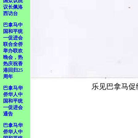
国众议院
议长佩洛
西访台
巴拿马中
国和平统
一促进会
联合全侨
举办联欢
晚会，热
热庆祝香
港回归25
周年
乐见巴拿马促
巴拿马华
侨华人中
国和平统
一促进会
通告
巴拿马华
侨华人中