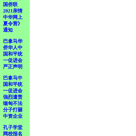
国侨联
2021亲情
中华网上
夏令营》
通知
巴拿马华
侨华人中
国和平统
一促进会
严正声明
巴拿马中
国和平统
一促进会
強烈遣责
缅甸不法
分子打砸
中资企业
孔子学堂
网校报名