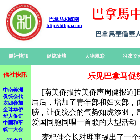
巴拿马和统网
http://hthpa.com
僑社快訊
促統論壇
人物風彩
往來文
僑社快訊
乐见巴拿马促
中南美洲
[南美侨报拉美侨声周健报道
促统会代
届后，增加了青年部和妇女部，
表团参加
全球华侨
膀，让促统会的气势如虎添羽，
华人促进
爱国同胞同唱一首歌的大型活动
中国和平
统一大会
麦杞佳会长对理事提出了一个