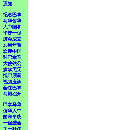
通知
纪念巴拿
马华侨华
人中国和
平统一促
进会成立
20周年暨
欢迎中国
驻巴拿马
大使馆公
参李无旡
抵巴履新
视频座谈
会在巴拿
马城召开
巴拿马华
侨华人中
国和平统
一促进会
关于秋冬