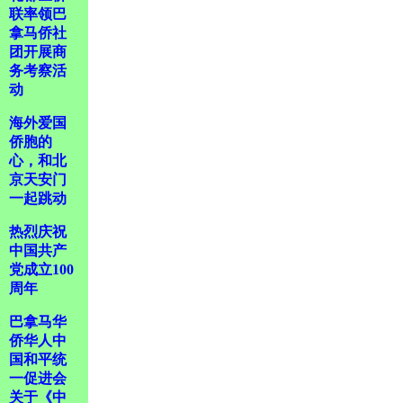
联率领巴
拿马侨社
团开展商
务考察活
动
海外爱国
侨胞的
心，和北
京天安门
一起跳动
热烈庆祝
中国共产
党成立100
周年
巴拿马华
侨华人中
国和平统
一促进会
关于《中