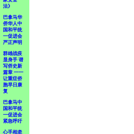
法》
巴拿马华
侨华人中
国和平统
一促进会
严正声明
群雄战疫
显身手 谱
写侨史新
篇章 一一
让重症侨
胞早日康
复
巴拿马中
国和平统
一促进会
紧急呼吁
心手相牵