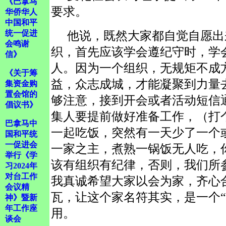
《巴拿马
要求。
华侨华人
中国和平
统一促进
他说，既然大家都自觉自愿出
会鸣谢
织，首先应该学会遵纪守时，学
信》
人。因为一个组织，无规矩不成
《关于筹
益，众志成城，才能凝聚到力量
集资金购
置会馆的
够注意，接到开会或者活动短信
倡议书》
集人要提前做好准备工作，（打
巴拿马中
一起吃饭，突然有一天少了一个
国和平统
一促进会
一家之主，煮熟一锅饭无人吃，
举行《学
该有组织有纪律，否则，我们所
习2024年
对台工作
我真诚希望大家以会为家，齐心
会议精
瓦，让这个家名符其实，是一个“
神》暨新
年工作座
用。
谈会