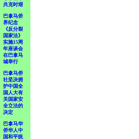
共克时艰
巴拿马侨
界纪念
《反分裂
国家法》
实施15周
年座谈会
在巴拿马
城举行
巴拿马侨
社坚决拥
护中国全
国人大有
关国家安
全立法的
决定
巴拿马华
侨华人中
国和平统