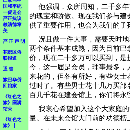
巴拿马中
他强调，众所周知，二千多年
国和平统
一促进会
的瑰宝和骄傲。现在我们参与建
严正抗议
供了重要作用，也会为我们的子
赖清德窜
美
况且做一件大事，需要天时地
严 正 声 明
两个条件基本成熟，因为目前巴
花都区侨
价，现在二十多万可以买到，是
联报道
今，这一届是会员，理事最多，
通 告
来花的，但各有所好，有些女士花5
旅巴华侨
过时了。有些男士花十几万买部
回娘家
百几千花在建会馆上，你们将永
《红色之
旅》圆满
我衷心希望加入这个大家庭的
结束
量。在未来会馆大门前的功德榜
《红色之
旅》十