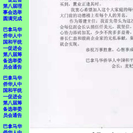
第八届理
事会选举
圆满完成
巴拿马华
侨华人中
国和平统
一促进会
第八届筹
备选举委
员会通告
巴拿马华
侨华人中
国和平统
一促进会
第八届筹
备选举委
员会通告
巴拿马华
侨华人中