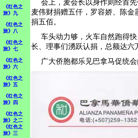
会上，麦会长以身作则经首先
《红色之
麦伟财捐赠五仟，罗容娇、陈金
旅》九
捐五佰。
《红色之
旅》八
车头动力够，火车自然跑得快
《红色之
长、理事们湧跃认捐，总额达六
旅》七
广大侨胞都乐见巴拿马促统会的新
《红色之
旅》六
《红色之
旅》五
《红色之
旅》四
《红色之
旅》之二
《红色之
旅》三