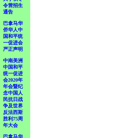
令营招生
通告
巴拿马华
侨华人中
国和平统
一促进会
严正声明
中南美洲
中国和平
统一促进
会2020年
年会暨纪
念中国人
民抗日战
争及世界
反法西斯
胜利75周
年大会
巴拿马华